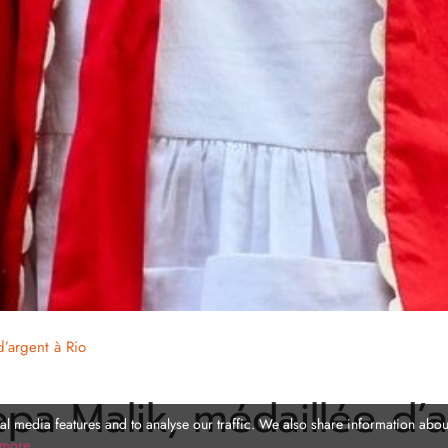
’argent à Rio
pa Malik, médaillée d’a
l media features and to analyse our traffic. We also share information about
 more