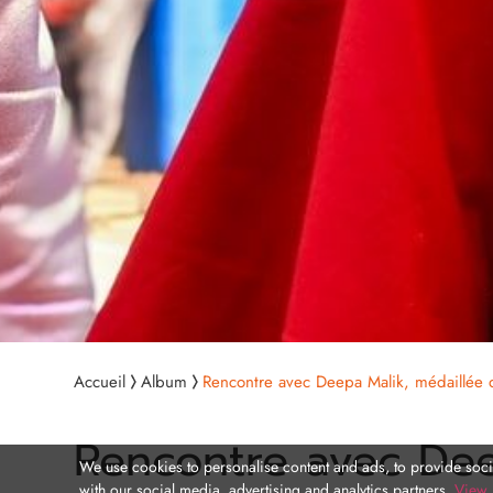
Accueil
Album
Rencontre avec Deepa Malik, médaillée d
Rencontre avec Dee
We use cookies to personalise content and ads, to provide socia
with our social media, advertising and analytics partners.
View