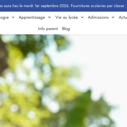
 le mardi 1er septembre 2026. Fournitures scolaires par classe : Cliquez ici
ogie
Apprentissage
Vie au lycée
Admissions
Actu
Info parent
Blog