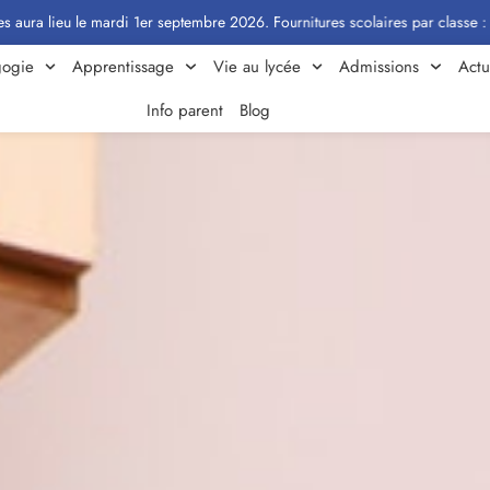
i 1er septembre 2026. Fournitures scolaires par classe : Cliquez ici
ogie
Apprentissage
Vie au lycée
Admissions
Actu
Info parent
Blog