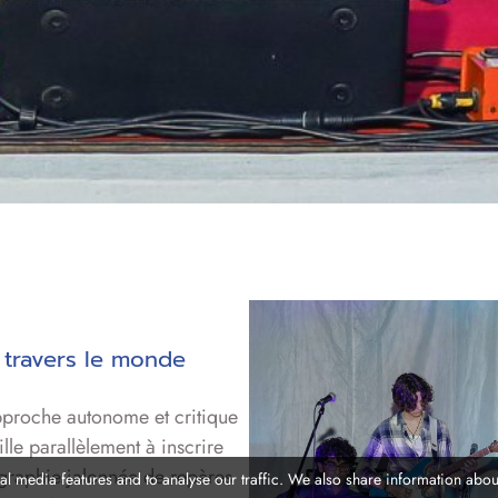
 à travers le monde
approche autonome et critique
le parallèlement à inscrire
ographie jalonnée de repères
l media features and to analyse our traffic. We also share information about