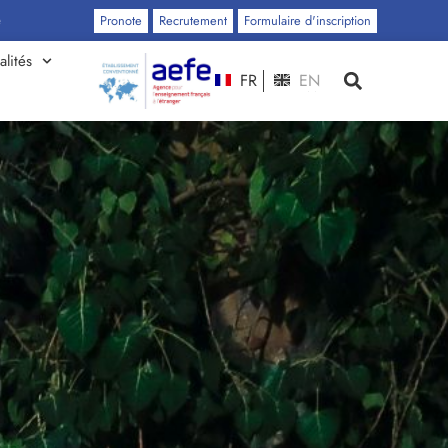
Pronote
Recrutement
Formulaire d'inscription
alités
FR
EN