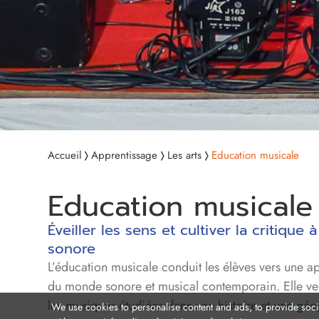
Accueil
Apprentissage
Les arts
Education musicale
Education musicale
Éveiller les sens et cultiver la critique
sonore
L’éducation musicale conduit les élèves vers une 
du monde sonore et musical contemporain. Elle veil
les musiques étudiées dans une histoire et une gé
We use cookies to personalise content and ads, to provide socia