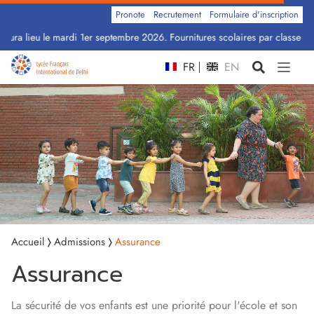
Pronote
Recrutement
Formulaire d'inscription
ura lieu le mardi 1er septembre 2026. Fournitures scolaires par classe : Cl
FR
EN
Accueil
Admissions
Assurance
Assurance
La sécurité de vos enfants est une priorité pour l'école et son