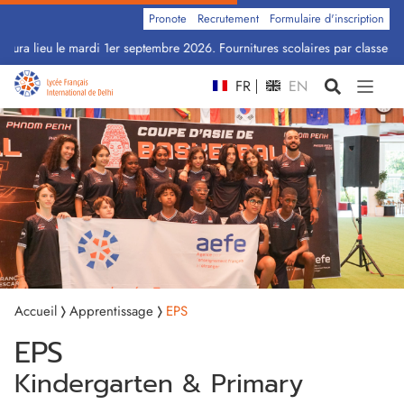
Pronote
Recrutement
Formulaire d'inscription
ra lieu le mardi 1er septembre 2026. Fournitures scolaires par classe : Cli
FR
EN
Accueil
Apprentissage
EPS
EPS
Kindergarten & Primary