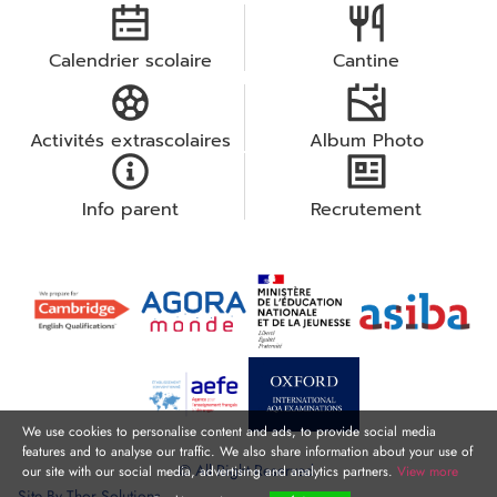
Calendrier scolaire
Cantine
Activités extrascolaires
Album Photo
Info parent
Recrutement
We use cookies to personalise content and ads, to provide social media
features and to analyse our traffic. We also share information about your use of
© All Right Reserved.
our site with our social media, advertising and analytics partners.
View more
Site By
Thor Solutions