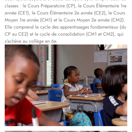
classes : le Cours Préparatoire (CP), le Cours Élémentaire 1re
année (CE1), le Cours Élémentaire 2e année (CE2), le Cours
Moyen 1re année (CM1) et le Cours Moyen 2e année (CM2).
Elle comprend le cycle des apprentissages fondamentaux (du
CP au CE2) et le cycle de consolidation (CM1 et CM2), qui
s'achève au collège en 6e.