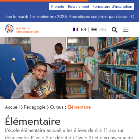
Pronote
Recrutement
Formulaire d'inscription
lieu le mardi 1er septembre 2026. Fournitures scolaires par classe : Cliquez
FR
EN
Accueil
Pédagogie
Cursus
Élémentaire
Élémentaire
L'école élémentaire accueille les élèves de 6 à 11 ans sur
deux cycles (Cycle 2 et début du Cycle 3) et cinq niveaux de