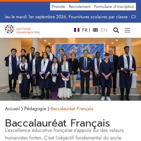
Pronote
Recrutement
Formulaire d'inscription
ieu le mardi 1er septembre 2026. Fournitures scolaires par classe : Cliquez 
FR
EN
Accueil
Pédagogie
Baccalauréat Français
Baccalauréat Français
L’excellence éducative française s'appuie sur des valeurs
humanistes fortes. C’est l’objectif fondamental du socle