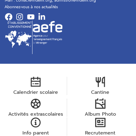
Mail :
contact@lfidelhi.org
,
admission@lfidelhi.org
Abonnez-vous à nos actualités
Calendrier scolaire
Cantine
Activités extrascolaires
Album Photo
Info parent
Recrutement