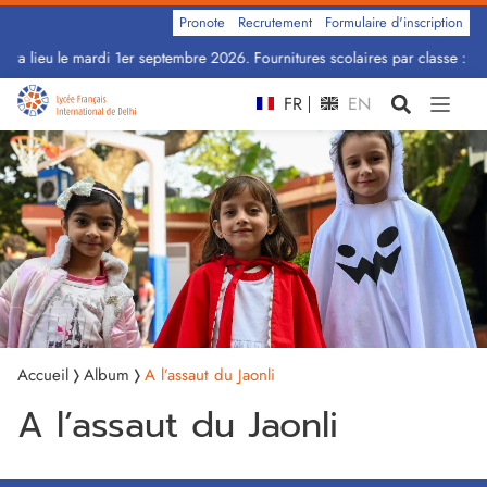
Pronote
Recrutement
Formulaire d'inscription
ra lieu le mardi 1er septembre 2026. Fournitures scolaires par classe : Cli
FR
EN
Accueil
Album
A l’assaut du Jaonli
A l’assaut du Jaonli