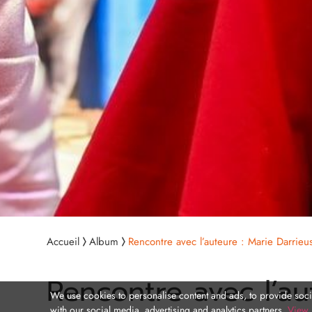
Accueil
Album
Rencontre avec l’auteure : Marie Darrieu
Rencontre avec l’au
We use cookies to personalise content and ads, to provide socia
with our social media, advertising and analytics partners.
View