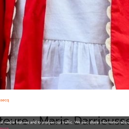
ssecq
teure : Marie Darrieuss
l media features and to analyse our traffic. We also share information about
 more