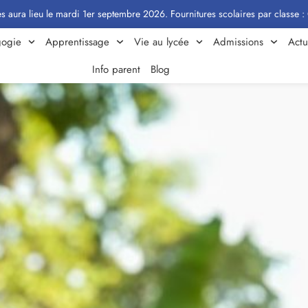
le mardi 1er septembre 2026. Fournitures scolaires par classe : Cliquez ici
ogie
Apprentissage
Vie au lycée
Admissions
Actu
Info parent
Blog