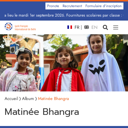
Pronote
Recrutement
Formulaire d'inscription
ra lieu le mardi 1er septembre 2026. Fournitures scolaires par classe : Cli
FR
EN
Accueil
Album
Matinée Bhangra
Matinée Bhangra