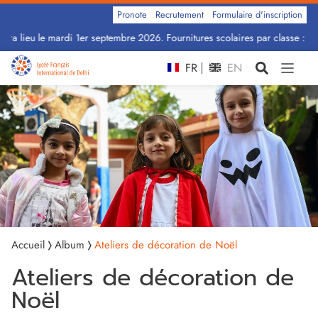
Pronote
Recrutement
Formulaire d'inscription
ra lieu le mardi 1er septembre 2026. Fournitures scolaires par classe : Cli
FR
EN
Accueil
Album
Ateliers de décoration de Noël
Ateliers de décoration de
Noël