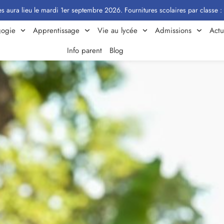
le mardi 1er septembre 2026. Fournitures scolaires par classe : Cliquez ici
ogie
Apprentissage
Vie au lycée
Admissions
Actu
Info parent
Blog