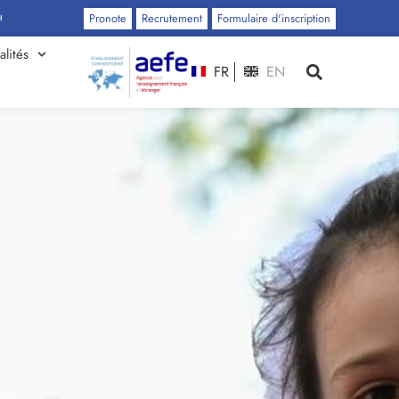
Pronote
Recrutement
Formulaire d'inscription
alités
FR
EN