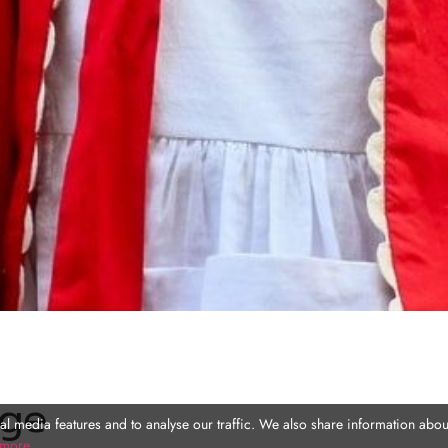
ège
l media features and to analyse our traffic. We also share information about
 more