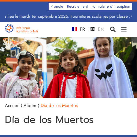
Pronote
Recrutement
Formulaire d'inscription
ra lieu le mardi 1er septembre 2026. Fournitures scolaires par classe : Cliq
FR
EN
Accueil
Album
Día de los Muertos
Día de los Muertos