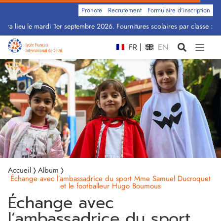
Pronote
Recrutement
Formulaire d'inscription
ra lieu le mardi 1er septembre 2026. Fournitures scolaires par classe : Cli
FR
EN
Accueil
Album
Échange avec l’ambassadrice du sport Mme Samuel Ducroquet
et le footballeur Hugo Boumous
Échange avec
l’ambassadrice du sport