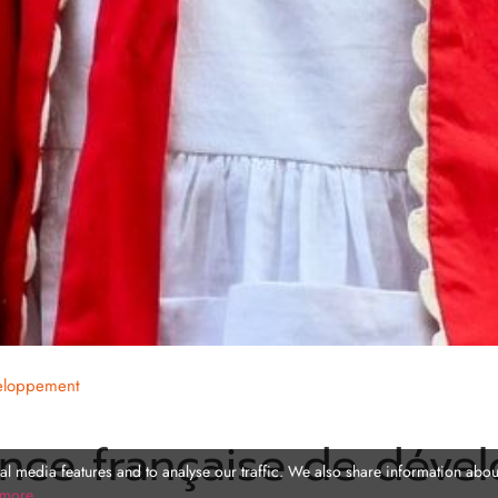
veloppement
ence française de dév
l media features and to analyse our traffic. We also share information about
 more