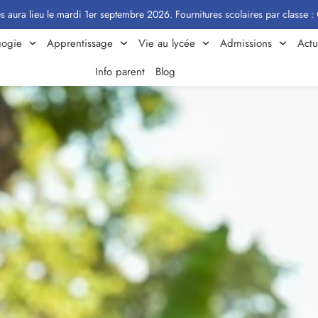
le mardi 1er septembre 2026. Fournitures scolaires par classe : Cliquez ici
ogie
Apprentissage
Vie au lycée
Admissions
Actu
Info parent
Blog