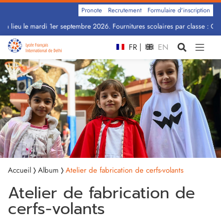
Pronote
Recrutement
Formulaire d'inscription
a lieu le mardi 1er septembre 2026. Fournitures scolaires par classe : Cliq
FR
EN
Accueil
Album
Atelier de fabrication de cerfs-volants
Atelier de fabrication de
cerfs-volants