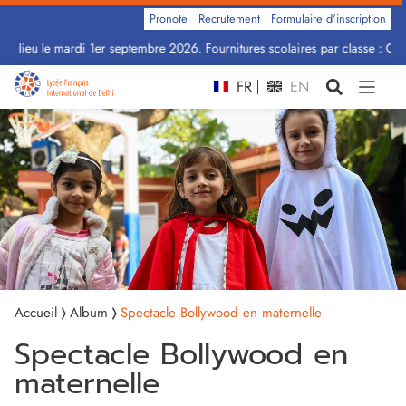
Pronote
Recrutement
Formulaire d'inscription
a lieu le mardi 1er septembre 2026. Fournitures scolaires par classe : Cliqu
FR
EN
Accueil
Album
Spectacle Bollywood en maternelle
Spectacle Bollywood en
maternelle