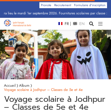
Pronote
Recrutement
Formulaire d'inscription
ura lieu le mardi 1er septembre 2026. Fournitures scolaires par classe : Cli
FR
EN
Accueil
Album
Voyage scolaire à Jodhpur – Classes de 5e et 4e
Voyage scolaire à Jodhpur
– Classes de 5e et 4e