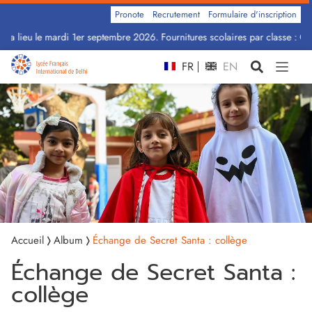
Pronote
Recrutement
Formulaire d'inscription
ra lieu le mardi 1er septembre 2026. Fournitures scolaires par classe : Cliq
FR
EN
Accueil
Album
Échange de Secret Santa : collège
Échange de Secret Santa :
collège