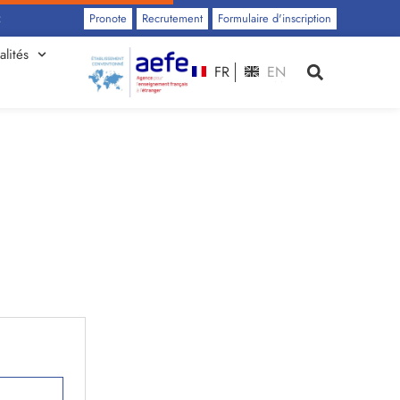
iquez ici
Pronote
Recrutement
Formulaire d'inscription
alités
FR
EN