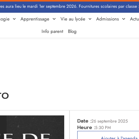
ura lieu le mardi 1er septembre 2026. Fournitures scolaires par classe : Cl
ogie
Apprentissage
Vie au lycée
Admissions
Actu
Info parent
Blog
ro
Date :
26 septembre 2025
Heure :
5:30 PM
Ajouter à l'agenda