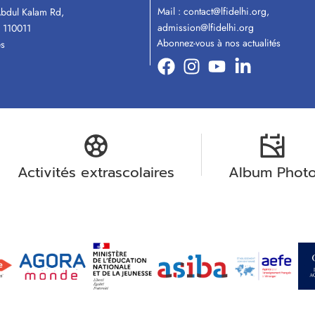
Mail :
contact@lfidelhi.org
,
Abdul Kalam Rd,
admission@lfidelhi.org
 110011
Abonnez-vous à nos actualités
ès
Activités extrascolaires
Album Phot