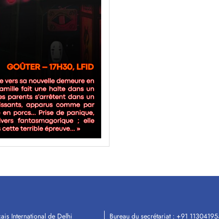
ais International de Delhi
Bureau du secrétariat :
+91 11304195