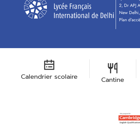
2, Dr APJ 
New Delhi,
Plan d'acc
Calendrier scolaire
Cantine