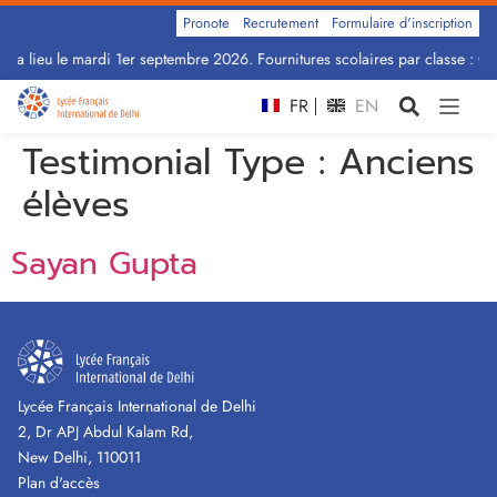
Pronote
Recrutement
Formulaire d'inscription
ra lieu le mardi 1er septembre 2026. Fournitures scolaires par classe : Cli
FR
EN
Testimonial Type :
Anciens
élèves
Sayan Gupta
Lycée Français International de Delhi
2, Dr APJ Abdul Kalam Rd,
New Delhi, 110011
Plan d'accès