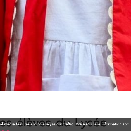
les élèves du Lycée
l media features and to analyse our traffic. We also share information about
 more