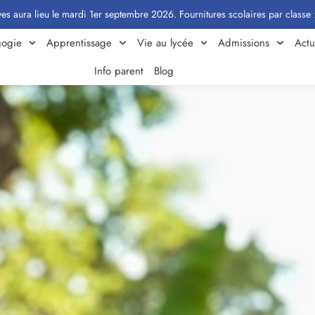
 le mardi 1er septembre 2026. Fournitures scolaires par classe : Cliquez ic
ogie
Apprentissage
Vie au lycée
Admissions
Actu
Info parent
Blog