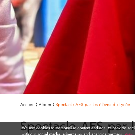
Accueil
Album
Spectacle AES par les élèves du Lycée
Spectacle AES par 
We use cookies to personalise content and ads, to provide socia
with our social media, advertising and analytics partners.
View