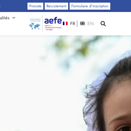
i
Pronote
Recrutement
Formulaire d'inscription
alités
FR
EN