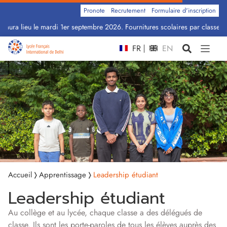
Pronote
Recrutement
Formulaire d'inscription
aura lieu le mardi 1er septembre 2026. Fournitures scolaires par classe : Cl
FR
EN
Accueil
Apprentissage
Leadership étudiant
Leadership étudiant
Au collège et au lycée, chaque classe a des délégués de
classe. Ils sont les porte-paroles de tous les élèves auprès des