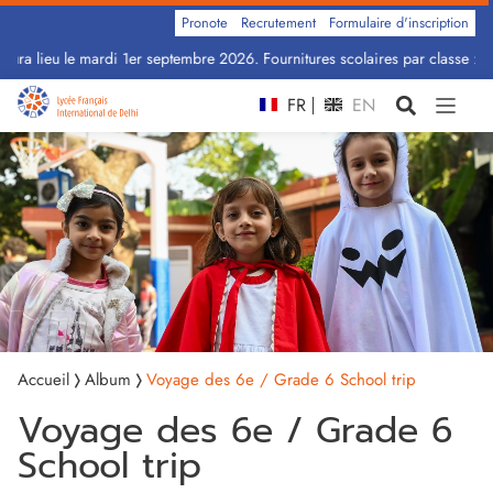
Pronote
Recrutement
Formulaire d'inscription
ura lieu le mardi 1er septembre 2026. Fournitures scolaires par classe : Cli
FR
EN
Accueil
Album
Voyage des 6e / Grade 6 School trip
Voyage des 6e / Grade 6
School trip