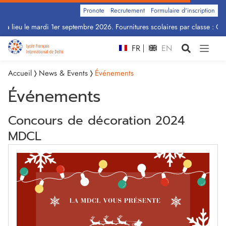
Pronote
Recrutement
Formulaire d'inscription
a lieu le mardi 1er septembre 2026. Fournitures scolaires par classe : Cliq
FR
EN
Accueil
News & Events
Événements
Événements
Concours de décoration 2024
MDCL