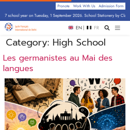
Pronote
Work With Us
Admission Form
chool year on Tuesday, 1 September 2026. School Stationery by Class: Clic
EN
FR
Category:
High School
Les germanistes au Mai des
langues